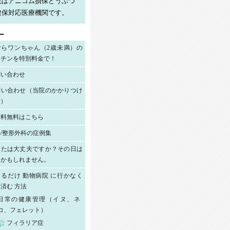
院はアニコム損保どうぶつ
健保対応医療機関です。
ー
ならワンちゃん（2歳未満）の
クチンを特別料金で！
問い合わせ
問い合わせ（当院のかかりつけ
方）
診料無料はこちら
/整形外科の症例集
なたは大丈夫ですか？その日は
日かもしれません。
るだけ 動物病院 に行かなく
済む 方法
日常の健康管理（イヌ、ネ
コ、フェレット）
フィラリア症