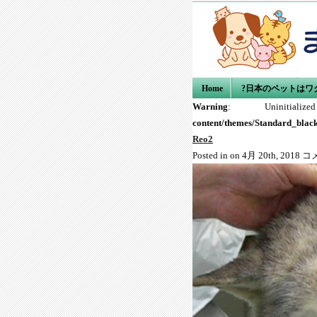
Home
?日本のペットはワ
Warning
: Uniniti
content/themes/Standard_blac
Reo2
Reo
Posted in on 4月 20th, 2018
コ
は