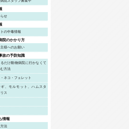
物病院スタッフ募集中
報
知らせ
報
ットの中毒情報
病院のかかり方
い主様へのお願い
事故の予防知識
きるだけ動物病院に行かなくて
済む方法
ヌ・ネコ・フェレット
サギ、モルモット、ハムスタ
、リス
メ
ち情報
薬方法