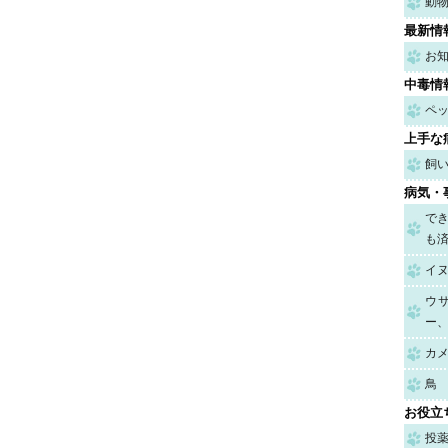
動
最新情
お
中毒情
ペ
上手な
飼
病気・
で
も
イ
ウ
ー
カ
鳥
お役立
投