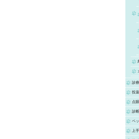
診
投薬
点
診
ペ
上