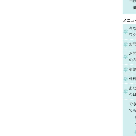
当
メニュ
今
ワ
お
お
の
初
外科
あ
今
でき
ても