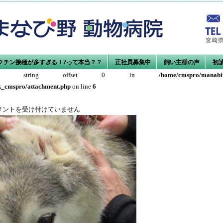
クチン接種が多すぎる！?って本当？？
正社員募集中
飼い主様の声
初
alized string offset 0 in
/home/cmspro/manabi
k_cmspro/attachment.php
on line
6
2
メントを受け付けていません