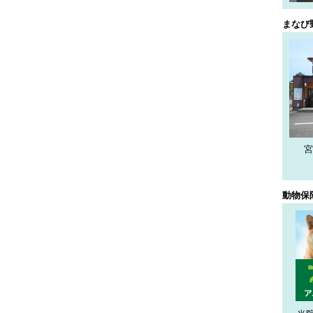
まなび
宮
動物保