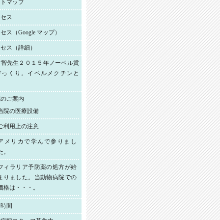
イトマップ
クセス
セス（Google マップ）
クセス（詳細）
村智先生２０１５年ノーベル賞
びっくり。イベルメクチンと
！
院のご案内
当院の医療設備
ご利用上の注意
アメリカで学んで参りまし
た。
フィラリア予防薬の処方が始
まりました。当動物病院での
価格は・・・。
療時間