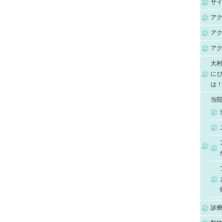
サ
ア
アク
ア
大
に
は
当
診